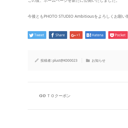
この度、ホームページを新たに公開いたしました。
今後ともPHOTO STUDIO Ambitiousをよろしくお願
Tweet
Share
+1
Hatena
Pocket
投稿者:
plust@K000023
お知らせ
GO ＴＯクーポン