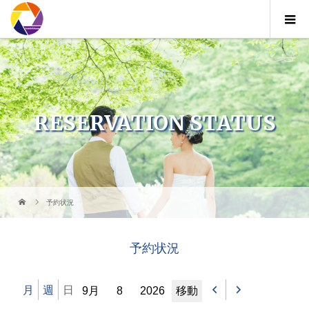
RESERVATION STATUS
予約状況
予約状況
月
日
年
前
次
月
週
日
へ
へ