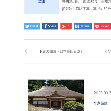
交通
井川池田IC→国道32号（高知
JR阿波川口駅下車→車で約30分
Tweet
Share
+1
Hatena
Pocket
下影の棚田（日本棚田百選）
とび
2020.09.
平家屋敷 