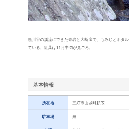
黒川谷の溪流にできた奇岩と大断崖で、もみじとホタル
ている。紅葉は11月中旬が見ごろ。
基本情報
所在地
三好市山城町頼広
駐車場
無