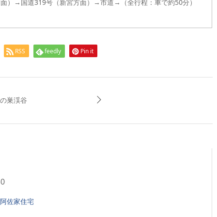
方面）→国道319号（新宮方面）→市道→（全行程：車で約50分）
RSS
feedly
Pin it
の巣渓谷
30
阿佐家住宅