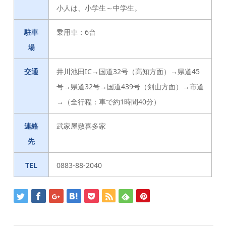
小人は、小学生～中学生。
駐車
乗用車：6台
場
交通
井川池田IC→国道32号（高知方面）→県道45
号→県道32号→国道439号（剣山方面）→市道
→（全行程：車で約1時間40分）
連絡
武家屋敷喜多家
先
TEL
0883-88-2040