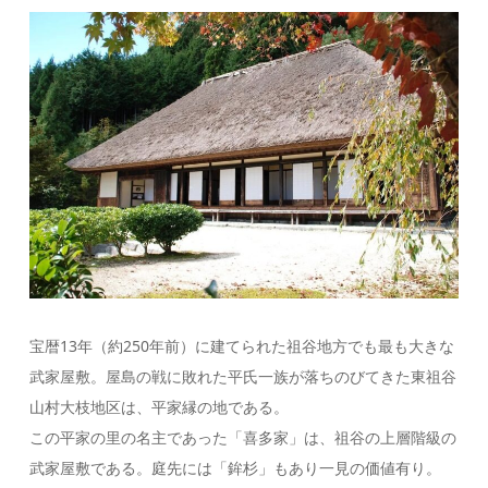
宝暦13年（約250年前）に建てられた祖谷地方でも最も大きな
武家屋敷。屋島の戦に敗れた平氏一族が落ちのびてきた東祖谷
山村大枝地区は、平家縁の地である。
この平家の里の名主であった「喜多家」は、祖谷の上層階級の
武家屋敷である。庭先には「鉾杉」もあり一見の価値有り。