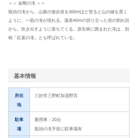
＜＜ 金剛の滝 ＞＞
龍頭の滝から、山腹の遊歩道を300mほど登ると山の縁を貫く
ように、一筋の滝が現れる。落差40mの切り立った岩の割れ目
から、吹き出すように落ちてくる。原生林に囲まれた滝は、別
称「紅葉の滝」とも呼ばれている。
基本情報
所在
三好市三野町加茂野宮
地
駐車
乗用車：20台
場
龍頭の滝手前に駐車場有