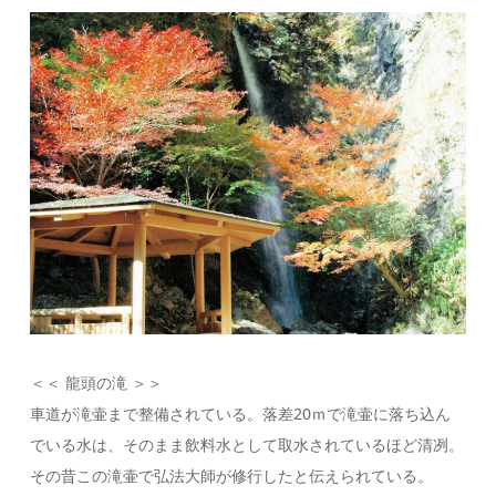
＜＜ 龍頭の滝 ＞＞
車道が滝壷まで整備されている。落差20ｍで滝壷に落ち込ん
でいる水は、そのまま飲料水として取水されているほど清冽。
その昔この滝壷で弘法大師が修行したと伝えられている。